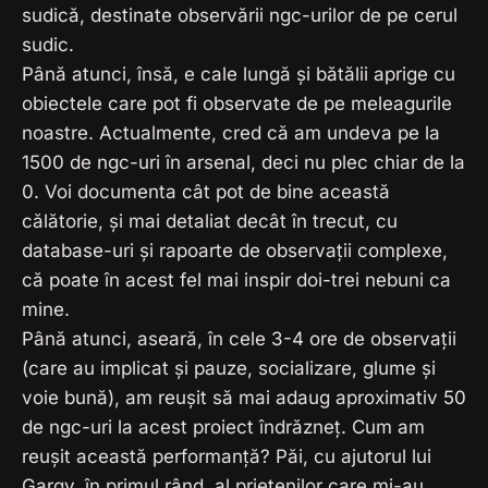
sudică, destinate observării ngc-urilor de pe cerul
sudic.
Până atunci, însă, e cale lungă și bătălii aprige cu
obiectele care pot fi observate de pe meleagurile
noastre. Actualmente, cred că am undeva pe la
1500 de ngc-uri în arsenal, deci nu plec chiar de la
0. Voi documenta cât pot de bine această
călătorie, și mai detaliat decât în trecut, cu
database-uri și rapoarte de observații complexe,
că poate în acest fel mai inspir doi-trei nebuni ca
mine.
Până atunci, aseară, în cele 3-4 ore de observații
(care au implicat și pauze, socializare, glume și
voie bună), am reușit să mai adaug aproximativ 50
de ngc-uri la acest proiect îndrăzneț. Cum am
reușit această performanță? Păi, cu ajutorul lui
Gargy, în primul rând, al prietenilor care mi-au