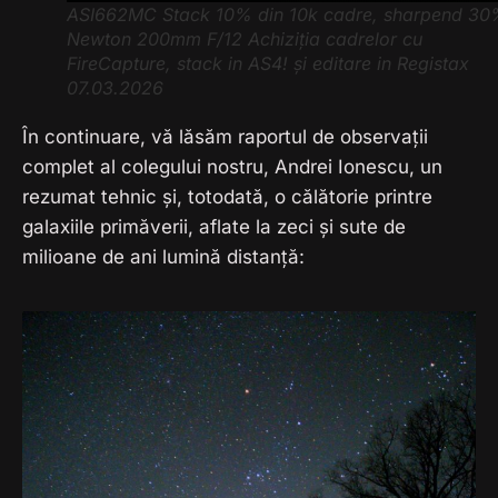
ASI662MC Stack 10% din 10k cadre, sharpend 3
Newton 200mm F/12 Achiziția cadrelor cu
FireCapture, stack in AS4! și editare in Registax
07.03.2026
În continuare, vă lăsăm raportul de observații
complet al colegului nostru, Andrei Ionescu, un
rezumat tehnic și, totodată, o călătorie printre
galaxiile primăverii, aflate la zeci și sute de
milioane de ani lumină distanță: