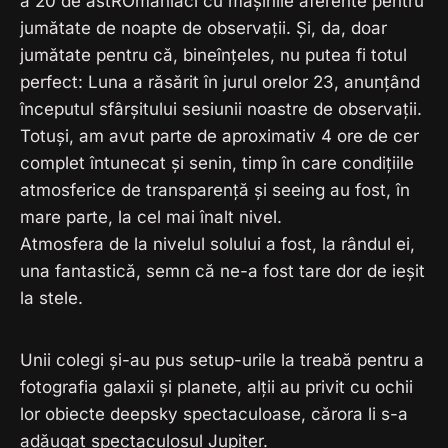
a 20 de astROmaniaci cu mașinile aferente pentru
jumătate de noapte de observații. Și, da, doar
jumătate pentru că, bineînțeles, nu putea fi totul
perfect: Luna a răsărit în jurul orelor 23, anunțând
începutul sfârșitului sesiunii noastre de observații.
Totuși, am avut parte de aproximativ 4 ore de cer
complet întunecat și senin, timp în care condițiile
atmosferice de transparență și seeing au fost, în
mare parte, la cel mai înalt nivel.
Atmosfera de la nivelul solului a fost, la rândul ei,
una fantastică, semn că ne-a fost tare dor de ieșit
la stele.
Unii colegi și-au pus setup-urile la treabă pentru a
fotografia galaxii și planete, alții au privit cu ochii
lor obiecte deepsky spectaculoase, cărora li s-a
adăugat spectaculosul Jupiter.