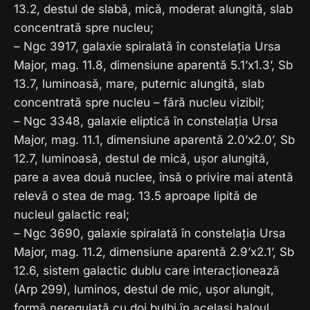
13.2, destul de slabă, mică, moderat alungită, slab
concentrată spre nucleu;
– Ngc 3917, galaxie spiralată în constelația Ursa
Major, mag. 11.8, dimensiune aparentă 5.1’x1.3’, Sb
13.7, luminoasă, mare, puternic alungită, slab
concentrată spre nucleu – fără nucleu vizibil;
– Ngc 3348, galaxie eliptică în constelația Ursa
Major, mag. 11.1, dimensiune aparentă 2.0’x2.0’, Sb
12.7, luminoasă, destul de mică, ușor alungită,
pare a avea două nuclee, însă o privire mai atentă
relevă o stea de mag. 13.5 aproape lipită de
nucleul galactic real;
– Ngc 3690, galaxie spiralată în constelația Ursa
Major, mag. 11.2, dimensiune aparentă 2.9’x2.1’, Sb
12.6, sistem galactic dublu care interacționează
(Arp 299), luminos, destul de mic, ușor alungit,
formă neregulată cu doi bulbi în același haloul