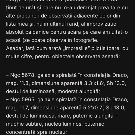
ținut de urât și care nu m-au deranjat prea tare cu
alte propuneri de observații adiacente celor din
lista mea și, nu în ultimul rând, al improvizației
absolut balcanice pentru scara pe care am uitat-o
acasă (se poate observa în fotografie.
Așadar, iată cum arată „impresiile” plictisitoare, cu
multe cifre, pentru obiectele observate aseară:
– Ngc 5678, galaxie spiralată în constelația Draco,
mag. 11.3, dimensiune aparentă 3.3’x1.6’, Sb 13.0,
destul de luminoasă, moderat alungită;
– Ngc 5965, galaxie spiralată în constelația Draco,
mag. 11.7, dimensiune aparentă 5.2’x0.7’, Sb 13.0,
destul de luminoasă, mare, puternic alungită –
muchie subțire, nucleu luminos, puternic
concentrată spre nucleu;