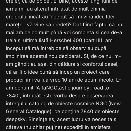
creier, ca de obicei. Ei bine, aceste lungi luni de
iarnă mi-au alterat într-atât de mult chimia
creierului încât au început să-mi vină idei. Idei
mărețe…vă vine să credeți? Dat fiind faptul că nu
mai am deloc mult până voi completa și cea de-a
treia și ultima listă Herschel 400 (part III), am
început să mă întreb ce să observ eu după
împlinirea acestui nou deziderat. Și, de ce nu, m-
am gândit eu așa, din căldura și confortul casei,
că ar fi o idee bună să încep un proiect care
probabil îmi va lua vreo 10 ani de acum încolo. L-
am denumit “A faNGCtastic journey: road to
7840”, întrucât este vorba despre observarea
întregului catalog de obiecte cosmice NGC (New
General Catalogue), ce conține 7840 de obiecte
deepsky. Bineînțeles, acest lucru va necesita și
câteva (nu chiar puține) expediții în emisfera