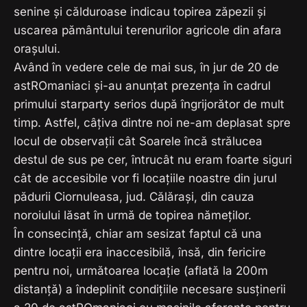
senine și călduroase indicau topirea zăpezii și
uscarea pământului terenurilor agricole din afara
orașului.
Având în vedere cele de mai sus, în jur de 20 de
astROmaniaci și-au anunțat prezența în cadrul
primului starparty serios după îngrijorător de mult
timp. Astfel, câțiva dintre noi ne-am deplasat spre
locul de observații cât Soarele încă strălucea
destul de sus pe cer, întrucât nu eram foarte siguri
cât de accesibile vor fi locațiile noastre din jurul
pădurii Ciornuleasa, jud. Călărași, din cauza
noroiului lăsat în urmă de topirea nămeților.
În consecință, chiar am sesizat faptul că una
dintre locații era inaccesibilă, însă, din fericire
pentru noi, următoarea locație (aflată la 200m
distanță) a îndeplinit condițiile necesare susținerii