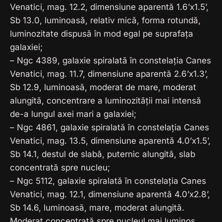
Venatici, mag. 12.2, dimensiune aparentă 1.6’x1.5’,
Sb 13.0, luminoasă, relativ mică, forma rotundă,
luminozitate dispusă în mod egal pe suprafața
galaxiei;
– Ngc 4389, galaxie spiralată în constelația Canes
Venatici, mag. 11.7, dimensiune aparentă 2.6’x1.3’,
Sb 12.9, luminoasă, moderat de mare, moderat
alungită, concentrare a luminozității mai intensă
de-a lungul axei mari a galaxiei;
– Ngc 4861, galaxie spiralată în constelația Canes
Venatici, mag. 13.5, dimensiune aparentă 4.0’x1.5’,
Sb 14.1, destul de slabă, puternic alungită, slab
concentrată spre nucleu;
– Ngc 5112, galaxie spiralată în constelația Canes
Venatici, mag. 12.1, dimensiune aparentă 4.0’x2.8’,
Sb 14.6, luminoasă, mare, moderat alungită.
Moderat concentrată spre nucleul mai luminos