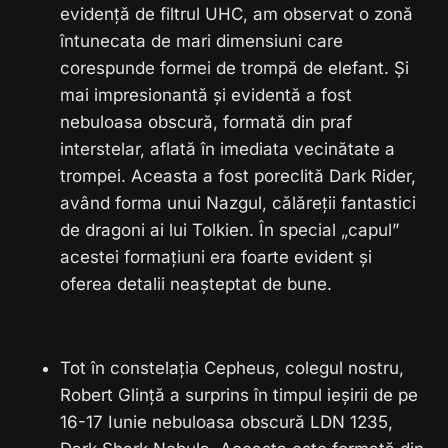
evidență de filtrul UHC, am observat o zonă
întunecata de mari dimensiuni care
corespunde formei de trompă de elefant. Și
mai impresionantă și evidentă a fost
nebuloasa obscură, formată din praf
interstelar, aflată în imediata vecinătate a
trompei. Aceasta a fost poreclită Dark Rider,
având forma unui Nazgul, călăreții fantastici
de dragoni ai lui Tolkien. În special „capul”
acestei formațiuni era foarte evident și
oferea detalii neașteptat de bune.
Tot în constelația Cepheus, colegul nostru,
Robert Glință a surprins în timpul ieșirii de pe
16-17 Iunie nebuloasa obscură LDN 1235,