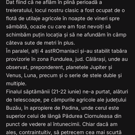
Dat fiind că ne aflăm în plină perioadă a
treieratului, locul nostru clasic a fost ocupat de o
flotă de utilaje agricole în noapte de vineri spre
sâmbătă, ocazie cu care am fost nevoiți să
schimbăm puțin locația și să ne afundăm în câmp
câteva sute de metri în plus.
În paralel, alți 4 astROmaniaci și-au stabilit tabăra
provizorie în zona Fundulea, jud. Călărași, unde au
observat, preponderent, planetele Jupiter și
Venus, Luna, precum și o serie de stele duble și
multiple.
Finalul săptămânii (21-22 iunie) ne-a purtat, alături
de telescoape, pe câmpurile agricole ale județului
Buzău, în apropiere de Padina, unde cerul este
superior celui de lângă Pădurea Ciornuleasa din
punct de vedere al întunecimii. Chiar dacă am
ales, contraintuitiv, să petrecem cea mai scurtă