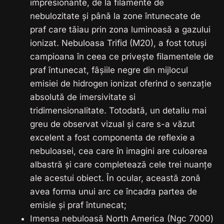
impresionante, de la filamente de
nebulozitate și până la zone întunecate de
praf care tăiau prin zona luminoasă a gazului
ionizat. Nebuloasa Trifid (M20), a fost totuși
campioana în ceea ce privește filamentele de
praf întunecat, fâșiile negre din mijlocul
emisiei de hidrogen ionizat oferind o senzație
absolută de imersivitate si
tridimensionalitate. Totodată, un detaliu mai
greu de observat vizual și care s-a văzut
excelent a fost componenta de reflexie a
nebuloasei, cea care în imagini are culoarea
albastră și care completează cele trei nuanțe
ale acestui obiect. În ocular, această zonă
avea forma unui arc ce încadra partea de
emisie și praf întunecat;
Imensa nebuloasă North America (Ngc 7000)