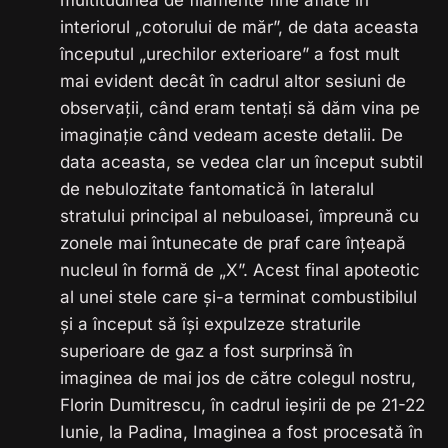
multitudinea de filamente fine aflate în
interiorul „cotorului de măr”, de data aceasta
începutul „urechilor exterioare” a fost mult
mai evident decât în cadrul altor sesiuni de
observații, când eram tentați să dăm vina pe
imaginație când vedeam aceste detalii. De
data aceasta, se vedea clar un început subtil
de nebulozitate fantomatică în lateralul
stratului principal al nebuloasei, împreună cu
zonele mai întunecate de praf care înțeapă
nucleul în formă de „X”. Acest final apoteotic
al unei stele care și-a terminat combustibilul
și a început să își expulzeze straturile
superioare de gaz a fost surprinsă în
imaginea de mai jos de către colegul nostru,
Florin Dumitrescu, în cadrul ieșirii de pe 21-22
Iunie, la Padina, Imaginea a fost procesată în