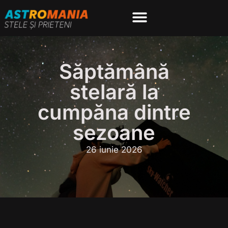
Despre noi
Portal membri
Săptămână
stelară la
cumpăna dintre
sezoane
26 iunie 2026