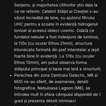
Serpens, și majoritatea cititorilor știu deja la
ce ne referim. Celebrii Stâlpi ai Creației s-au
văzut incredibil de bine, cu ajutorul filtrului
UHC pentru a scoate în evidență hidrogenul
ionizat al acestui obiect cosmic. Odată ce
fundalul nebular a fost îndeajuns de luminos,
la 110x (cu ocular Ethos 21mm), structura
întunecata formată din praf interstelar a ieșit
foarte bine în evidență. La 176x (cu ocular
Ethos 13mm), am putut observa forma
stâlpului principal și baza mai lată a structurii;
Perechea din zona Centrului Galactic, M8 și
M20 ne-au oferit, de asemenea, detalii
fotografice. Nebuloasa Lagoon (M8), se
întindea mult în afara câmpului disponibil de 1
grad și prezenta detalii intrinseci