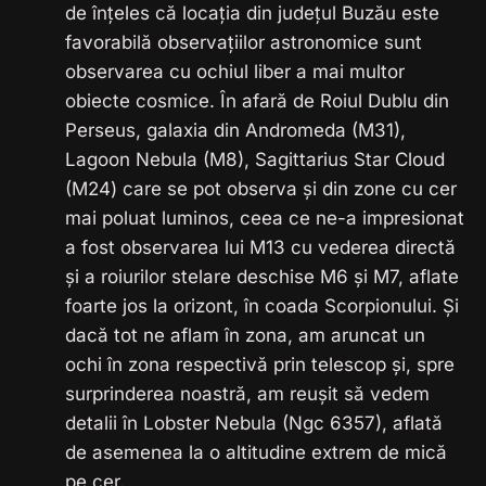
de înțeles că locația din județul Buzău este
favorabilă observațiilor astronomice sunt
observarea cu ochiul liber a mai multor
obiecte cosmice. În afară de Roiul Dublu din
Perseus, galaxia din Andromeda (M31),
Lagoon Nebula (M8), Sagittarius Star Cloud
(M24) care se pot observa și din zone cu cer
mai poluat luminos, ceea ce ne-a impresionat
a fost observarea lui M13 cu vederea directă
și a roiurilor stelare deschise M6 și M7, aflate
foarte jos la orizont, în coada Scorpionului. Și
dacă tot ne aflam în zona, am aruncat un
ochi în zona respectivă prin telescop și, spre
surprinderea noastră, am reușit să vedem
detalii în Lobster Nebula (Ngc 6357), aflată
de asemenea la o altitudine extrem de mică
pe cer.