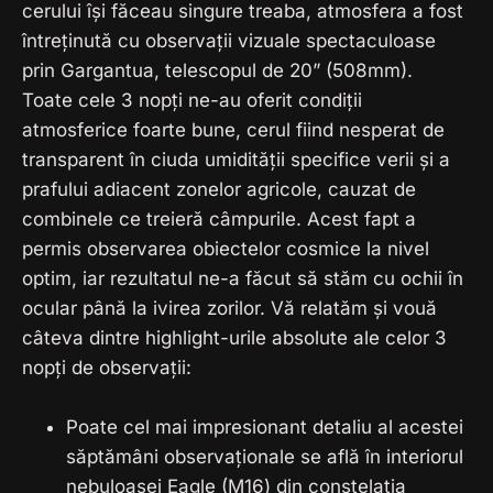
cerului își făceau singure treaba, atmosfera a fost
întreținută cu observații vizuale spectaculoase
prin Gargantua, telescopul de 20” (508mm).
Toate cele 3 nopți ne-au oferit condiții
atmosferice foarte bune, cerul fiind nesperat de
transparent în ciuda umidității specifice verii și a
prafului adiacent zonelor agricole, cauzat de
combinele ce treieră câmpurile. Acest fapt a
permis observarea obiectelor cosmice la nivel
optim, iar rezultatul ne-a făcut să stăm cu ochii în
ocular până la ivirea zorilor. Vă relatăm și vouă
câteva dintre highlight-urile absolute ale celor 3
nopți de observații:
Poate cel mai impresionant detaliu al acestei
săptămâni observaționale se află în interiorul
nebuloasei Eagle (M16) din constelația