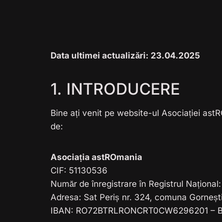
Data ultimei actualizări: 23.04.2025
1. INTRODUCERE
Bine ați venit pe website-ul Asociației ast
de:
Asociația astROmania
CIF: 51130536
Număr de înregistrare în Registrul Naționa
Adresa: Sat Periș nr. 324, comuna Gorneșt
IBAN: RO72BTRLRONCRT0CW6296201 – B