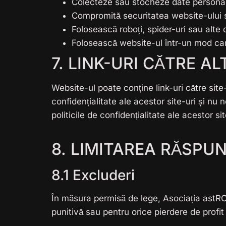
Colecteze sau stocheze date personale 
Compromită securitatea website-ului 
Folosească roboți, spider-uri sau alt
Folosească website-ul într-un mod car
7. LINK-URI CĂTRE A
Website-ul poate conține link-uri către site
confidențialitate ale acestor site-uri și n
politicile de confidențialitate ale acestor sit
8. LIMITAREA RĂSPUN
8.1 Excluderi
În măsura permisă de lege, Asociația astRO
punitivă sau pentru orice pierdere de profit