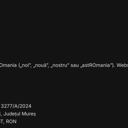
ROmania („noi”, „nouă”, „nostru” sau „astROmania”). Webs
l: 3277/A/2024
i, Județul Mureș
T, RON