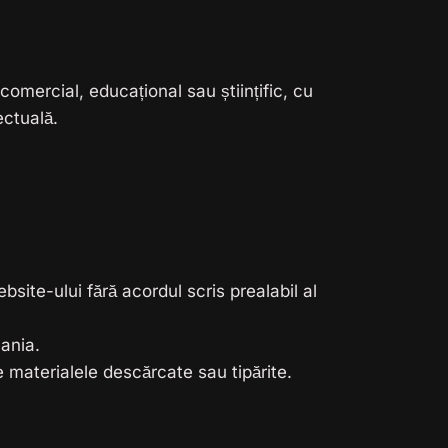
comercial, educațional sau științific, cu
ectuală.
ite-ului fără acordul scris prealabil al
mania.
e materialele descărcate sau tipărite.