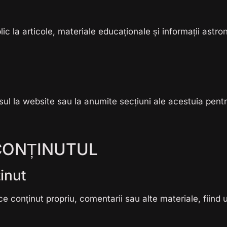
c la articole, materiale educaționale și informații astr
ul la website sau la anumite secțiuni ale acestuia pentru
 CONȚINUTUL
ținut
ce conținut propriu, comentarii sau alte materiale, fiind u