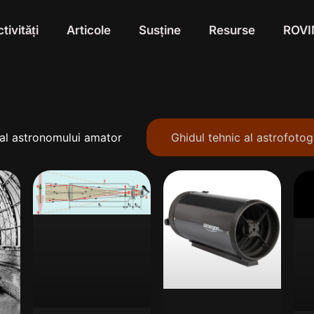
tivități
Articole
Susține
Resurse
ROV
 al astronomului amator
Ghidul tehnic al astrofotog