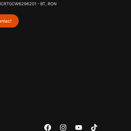
NCRT0CW6296201 - BT, RON
niac!