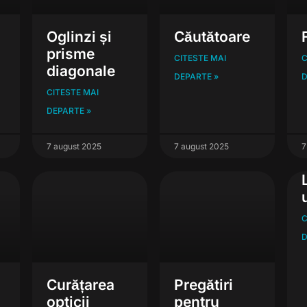
Oglinzi și
Căutătoare
prisme
CITESTE MAI
C
diagonale
DEPARTE »
D
CITESTE MAI
DEPARTE »
7 august 2025
7 august 2025
7
C
D
Curățarea
Pregătiri
opticii
pentru