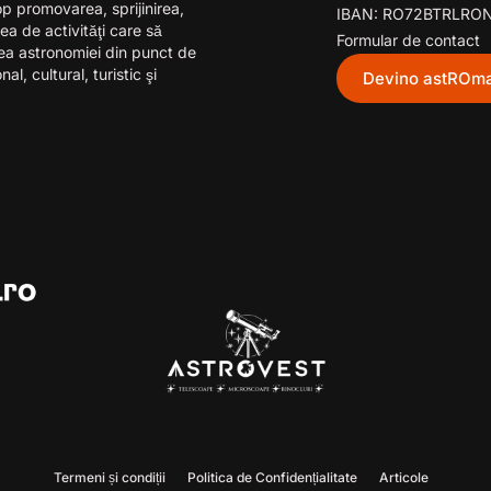
p promovarea, sprijinirea,
IBAN: RO72BTRLRO
ea de activităţi care să
Formular de contact
rea astronomiei din punct de
l, cultural, turistic şi
Devino astROma
Termeni și condiții
Politica de Confidențialitate
Articole