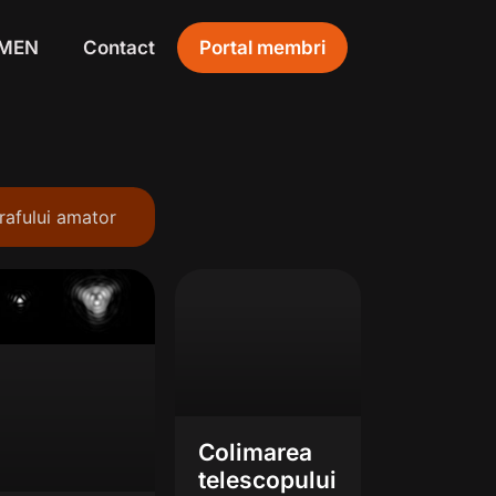
IMEN
Contact
Portal membri
rafului amator
Colimarea
telescopului