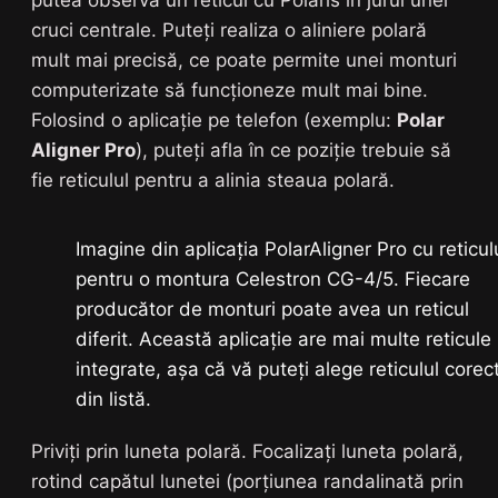
putea observa un reticul cu Polaris în jurul unei
cruci centrale. Puteți realiza o aliniere polară
mult mai precisă, ce poate permite unei monturi
computerizate să funcționeze mult mai bine.
Folosind o aplicație pe telefon (exemplu:
Polar
Aligner Pro
), puteți afla în ce poziție trebuie să
fie reticulul pentru a alinia steaua polară.
Imagine din aplicația PolarAligner Pro cu reticul
pentru o montura Celestron CG-4/5. Fiecare
producător de monturi poate avea un reticul
diferit. Această aplicație are mai multe reticule
integrate, așa că vă puteți alege reticulul corec
din listă.
Priviți prin luneta polară. Focalizați luneta polară,
rotind capătul lunetei (porțiunea randalinată prin