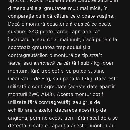
tip
strain wave.
Aceasta este caracterizată prin
dimensiunile și greutatea mult mai mică, în
comparație cu încărcătura ce o poate susține.
Dacă o montură ecuatorială clasică ce poate
susține 12KG poate cântări aproape cât
încărcătura, sau chiar mai mult, dacă punem la
socoteală greutatea trepiedului și a
contragreutăților, o montură de tip
strain
wave,
sau
armonică
va cântări sub 4kg (doar
montura, fără trepied) și va putea susține
încărcături de 8kg, sau până la 13kg, dacă este
utilizată o contragreutate (aceste date aparțin
monturii ZWO AM3). Aceste montur pot fi
utilizate fără contragreutăți sau grija de
echilibrare a axelor, deoarece acest tip de
angrenaj permite acest lucru fără riscul de a se
defecta. Odată cu apariția acestor monturi au