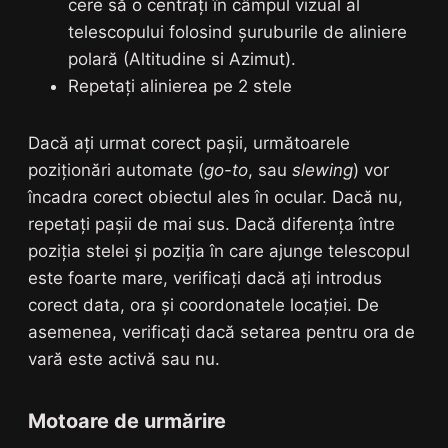
cere să o centrați în câmpul vizual al
telescopului folosind șuruburile de aliniere
polară (Altitudine si Azimut).
Repetați alinierea pe 2 stele
Dacă ați urmat corect pașii, următoarele
poziționări automate (
go-to
, sau
slewing
) vor
încadra corect obiectul ales în ocular. Dacă nu,
repetați pașii de mai sus. Dacă diferența între
poziția stelei și poziția în care ajunge telescopul
este foarte mare, verificați dacă ați introdus
corect data, ora și coordonatele locației. De
asemenea, verificați dacă setarea pentru ora de
vară este activă sau nu.
Motoare de urmărire