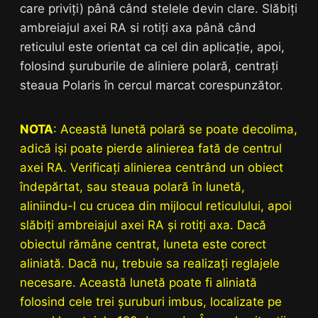
care priviți) până când stelele devin clare. Slăbiți
ambreiajul axei RA si rotiți axa până când
reticulul este orientat ca cel din aplicație, apoi,
folosind șuruburile de aliniere polară, centrați
steaua Polaris în cercul marcat corespunzător.
NOTA
: Această lunetă polară se poate decolima,
adică iși poate pierde alinierea fată de centrul
axei RA. Verificați alinierea centrând un obiect
îndepărtat, sau steaua polară în lunetă,
aliniindu-l cu crucea din mijlocul reticulului, apoi
slăbiți ambreiajul axei RA și rotiți axa. Dacă
obiectul rămâne centrat, luneta este corect
aliniată. Dacă nu, trebuie sa realizați reglajele
necesare. Această lunetă poate fi aliniată
folosind cele trei șuruburi imbus, localizate pe