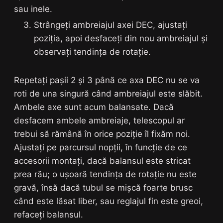
sau inele.
Strângeți ambreiajul axei DEC, ajustați
poziția, apoi desfaceți din nou ambreiajul și
observați tendința de rotație.
Repetați pașii 2 și 3 până ce axa DEC nu se va
roti de una singură când ambreiajul este slăbit.
Ambele axe sunt acum balansate. Dacă
desfacem ambele ambreiaje, telescopul ar
trebui să rămână în orice poziție îl fixăm noi.
Ajustați pe parcursul nopții, în funcție de ce
accesorii montați, dacă balansul este stricat
prea rău; o ușoară tendința de rotație nu este
gravă, însă dacă tubul se mișcă foarte brusc
când este lăsat liber, sau reglajul fin este greoi,
refaceți balansul.