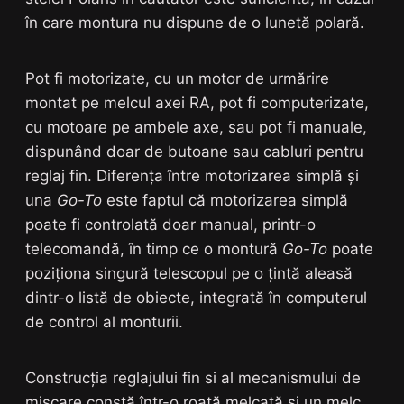
în care montura nu dispune de o lunetă polară.
Pot fi motorizate, cu un motor de urmărire
montat pe melcul axei RA, pot fi computerizate,
cu motoare pe ambele axe, sau pot fi manuale,
dispunând doar de butoane sau cabluri pentru
reglaj fin. Diferența între motorizarea simplă și
una
Go-To
este faptul că motorizarea simplă
poate fi controlată doar manual, printr-o
telecomandă, în timp ce o montură
Go-To
poate
poziționa singură telescopul pe o țintă aleasă
dintr-o listă de obiecte, integrată în computerul
de control al monturii.
Construcția reglajului fin si al mecanismului de
mișcare constă într-o roată melcată și un melc,