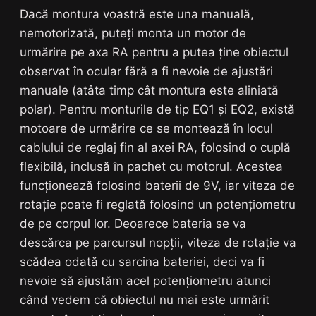
Dacă montura voastră este una manuală,
nemotorizată, puteți monta un motor de
urmărire pe axa RA pentru a putea ține obiectul
observat în ocular fără a fi nevoie de ajustări
manuale (atâta timp cât montura este aliniată
polar). Pentru monturile de tip EQ1 și EQ2, există
motoare de urmărire ce se montează în locul
cablului de reglaj fin al axei RA, folosind o cuplă
flexibilă, inclusă în pachet cu motorul. Acestea
funcționează folosind baterii de 9V, iar viteza de
rotație poate fi reglată folosind un potențiometru
de pe corpul lor. Deoarece bateria se va
descărca pe parcursul nopții, viteza de rotație va
scădea odată cu sarcina bateriei, deci va fi
nevoie să ajustăm acel potențiometru atunci
când vedem că obiectul nu mai este urmărit