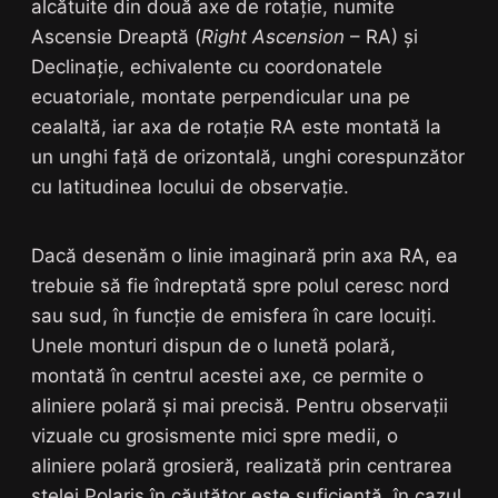
alcătuite din două axe de rotație, numite
Ascensie Dreaptă (
Right Ascension
– RA) și
Declinație, echivalente cu coordonatele
ecuatoriale, montate perpendicular una pe
cealaltă, iar axa de rotație RA este montată la
un unghi față de orizontală, unghi corespunzător
cu latitudinea locului de observație.
Dacă desenăm o linie imaginară prin axa RA, ea
trebuie să fie îndreptată spre polul ceresc nord
sau sud, în funcție de emisfera în care locuiți.
Unele monturi dispun de o lunetă polară,
montată în centrul acestei axe, ce permite o
aliniere polară și mai precisă. Pentru observații
vizuale cu grosismente mici spre medii, o
aliniere polară grosieră, realizată prin centrarea
stelei Polaris în căutător este suficientă, în cazul