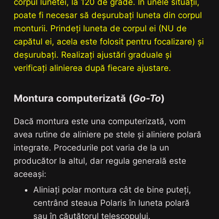
corpul lunetei, la 120 de grade. În unele situații,
poate fi necesar să deșurubați luneta din corpul
monturii. Prindeți luneta de corpul ei (NU de
capătul ei, acela este folosit pentru focalizare) și
deșurubați. Realizați ajustări graduale și
verificați alinierea după fiecare ajustare.
Montura computerizată (
Go-To
)
Dacă montura este una computerizată, vom
avea rutine de aliniere pe stele și aliniere polară
integrate. Procedurile pot varia de la un
producător la altul, dar regula generală este
aceeași:
Aliniați polar montura cât de bine puteți,
centrând steaua Polaris în luneta polară
sau în căutătorul telescopului.