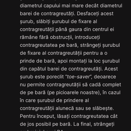
diametrul capului mai mare decât diametrul
barei de contragreutăți. Desfaceți acest
șurub, slăbiți șurubul de fixare al
contragreutății până gaura din centrul ei
rămâne fără obstrucții, introduceți
contragreutatea pe bară, strângeți șurubul
de fixare al contragreutății pentru a o
prinde de bară, apoi montați la loc șurubul
din capătul barei de contragreutăți. Acest
șurub este poreclit “
toe-saver
”, deoarece
nu permite contragreutății să cadă complet
de pe bară (pe picioarele noastre), în cazul
în care șurubul de prindere al
contragreutății alunecă sau se slăbește.
Pentru început, lăsați contragreutatea cât
de jos posibil pe bară. La final, strângeți