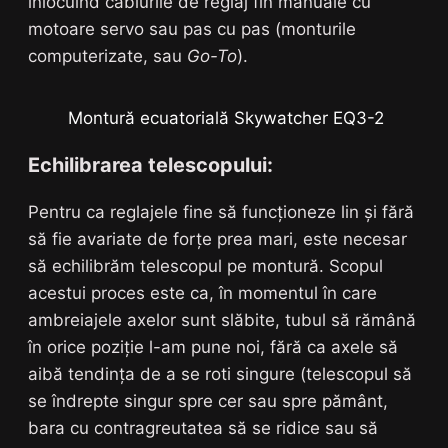
înlocuind cablurile de reglaj fin manuale cu
motoare servo sau pas cu pas (monturile
computerizate, sau
Go-To
).
Montură ecuatorială Skywatcher EQ3-2
Echilibrarea telescopului:
Pentru ca reglajele fine să funcționeze lin și fără
să fie avariate de forțe prea mari, este necesar
să echilibrăm telescopul pe montură. Scopul
acestui proces este ca, în momentul în care
ambreiajele axelor sunt slăbite, tubul să rămână
în orice poziție l-am pune noi, fără ca axele să
aibă tendința de a se roti singure (telescopul să
se îndrepte singur spre cer sau spre pământ,
bara cu contragreutatea să se ridice sau să