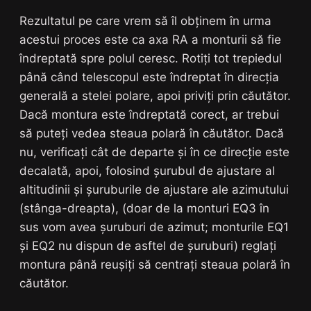
Rezultatul pe care vrem să îl obținem în urma
acestui proces este ca axa RA a monturii să fie
îndreptată spre polul ceresc. Rotiți tot trepiedul
până când telescopul este îndreptat în direcția
generală a stelei polare, apoi priviți prin căutător.
Dacă montura este îndreptată corect, ar trebui
să puteți vedea steaua polară în căutător. Dacă
nu, verificați cât de departe și în ce direcție este
decalată, apoi, folosind șurubul de ajustare al
altitudinii și șuruburile de ajustare ale azimutului
(stânga-dreapta), (doar de la monturi EQ3 în
sus vom avea șuruburi de azimut; monturile EQ1
și EQ2 nu dispun de asftel de șuruburi) reglați
montura până reușiți să centrați steaua polară în
căutător.