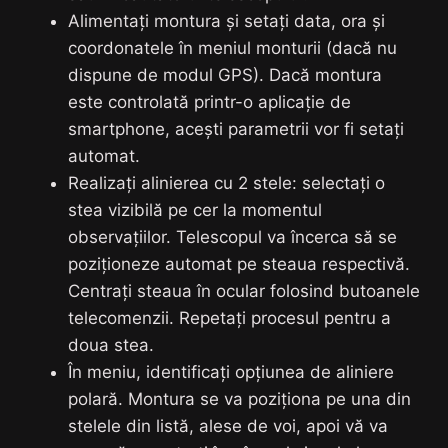
Alimentați montura și setați data, ora și
coordonatele în meniul monturii (dacă nu
dispune de modul GPS). Dacă montura
este controlată printr-o aplicație de
smartphone, acești parametrii vor fi setați
automat.
Realizați alinierea cu 2 stele: selectați o
stea vizibilă pe cer la momentul
observațiilor. Telescopul va încerca să se
poziționeze automat pe steaua respectivă.
Centrați steaua în ocular folosind butoanele
telecomenzii. Repetați procesul pentru a
doua stea.
În meniu, identificați opțiunea de aliniere
polară. Montura se va poziționa pe una din
stelele din listă, alese de voi, apoi vă va