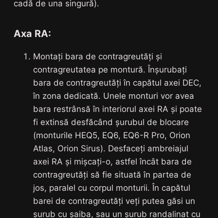
cadă de una singură).
Axa RA:
Montați bara de contragreutăți și
contragreutatea pe montură. Înșurubați
bara de contragreutăți în capătul axei DEC,
în zona dedicată. Unele monturi vor avea
bara restrânsă în interiorul axei RA și poate
fi extinsă desfăcând șurubul de blocare
(monturile HEQ5, EQ6, EQ6-R Pro, Orion
Atlas, Orion Sirus). Desfaceți ambreiajul
axei RA și mișcați-o, astfel încât bara de
contragreutăți să fie situată în partea de
jos, paralel cu corpul monturii. În capătul
barei de contragreutăți veți putea găsi un
șurub cu șaiba, sau un șurub randalinat cu