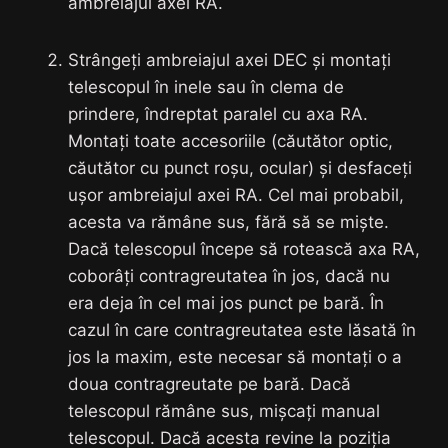
ambreiajul axei RA.
Strângeți ambreiajul axei DEC și montați
telescopul în inele sau în clema de
prindere, îndreptat paralel cu axa RA.
Montați toate accesoriile (căutător optic,
căutător cu punct roșu, ocular) și desfaceți
ușor ambreiajul axei RA. Cel mai probabil,
acesta va rămâne sus, fără să se miște.
Dacă telescopul începe să rotească axa RA,
coborâți contragreutatea în jos, dacă nu
era deja în cel mai jos punct pe bară. În
cazul în care contragreutatea este lăsată în
jos la maxim, este necesar să montați o a
doua contragreutate pe bară. Dacă
telescopul rămâne sus, mișcați manual
telescopul. Dacă acesta revine la poziția