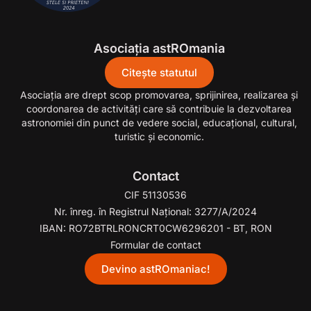
Asociația astROmania
Citește statutul
Asociaţia are drept scop promovarea, sprijinirea, realizarea şi
coordonarea de activităţi care să contribuie la dezvoltarea
astronomiei din punct de vedere social, educaţional, cultural,
turistic şi economic.
Contact
CIF 51130536
Nr. înreg. în Registrul Național: 3277/A/2024
IBAN: RO72BTRLRONCRT0CW6296201 - BT, RON
Formular de contact
Devino astROmaniac!