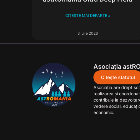
CITEȘTE MAI DEPARTE »
3 iulie 2026
Asociația astR
Citește statutul
Asociaţia are drept sc
realizarea şi coordonar
contribuie la dezvolta
vedere social, educaţion
economic.