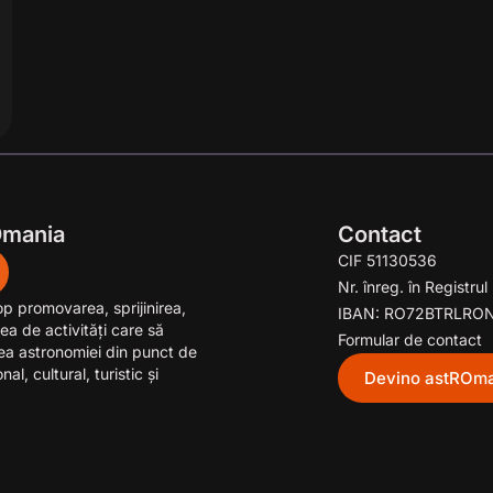
Omania
Contact
CIF 51130536
Nr. înreg. în Registr
op promovarea, sprijinirea,
IBAN: RO72BTRLRO
ea de activităţi care să
Formular de contact
rea astronomiei din punct de
al, cultural, turistic şi
Devino astROma