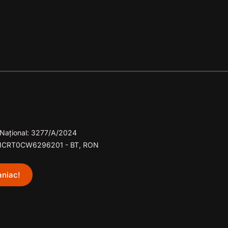
ul Național: 3277/A/2024
NCRT0CW6296201 - BT, RON
niac!